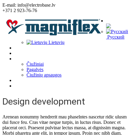
E-mail: info@electrobase.lv
+371 2 923-76-76
Kalba:
Русский
Lietuvių
Home
Apie įmonę
Prekės
Čiužiniai
Pagalvės
Čiužinių apsaugos
Straipsniai
Kontaktai
Design development
Arenean nonummy hendrerit mau phaselntes nascetur ridic ulusm
dui fusce feu. Cras vitae neque turpis, in luctus risus. Donec et
placerat orci. Praesent pulvinar lectus massa, at dignissim magna.
Morbi pharetra ante elit, in tempor ipsum. Proin nec nibh diam.