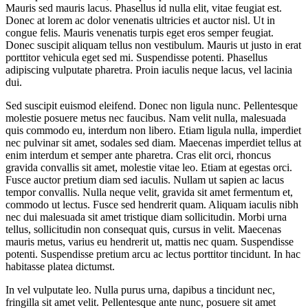
Mauris sed mauris lacus. Phasellus id nulla elit, vitae feugiat est.
Donec at lorem ac dolor venenatis ultricies et auctor nisl. Ut in
congue felis. Mauris venenatis turpis eget eros semper feugiat.
Donec suscipit aliquam tellus non vestibulum. Mauris ut justo in erat
porttitor vehicula eget sed mi. Suspendisse potenti. Phasellus
adipiscing vulputate pharetra. Proin iaculis neque lacus, vel lacinia
dui.
Sed suscipit euismod eleifend. Donec non ligula nunc. Pellentesque
molestie posuere metus nec faucibus. Nam velit nulla, malesuada
quis commodo eu, interdum non libero. Etiam ligula nulla, imperdiet
nec pulvinar sit amet, sodales sed diam. Maecenas imperdiet tellus at
enim interdum et semper ante pharetra. Cras elit orci, rhoncus
gravida convallis sit amet, molestie vitae leo. Etiam at egestas orci.
Fusce auctor pretium diam sed iaculis. Nullam ut sapien ac lacus
tempor convallis. Nulla neque velit, gravida sit amet fermentum et,
commodo ut lectus. Fusce sed hendrerit quam. Aliquam iaculis nibh
nec dui malesuada sit amet tristique diam sollicitudin. Morbi urna
tellus, sollicitudin non consequat quis, cursus in velit. Maecenas
mauris metus, varius eu hendrerit ut, mattis nec quam. Suspendisse
potenti. Suspendisse pretium arcu ac lectus porttitor tincidunt. In hac
habitasse platea dictumst.
In vel vulputate leo. Nulla purus urna, dapibus a tincidunt nec,
fringilla sit amet velit. Pellentesque ante nunc, posuere sit amet