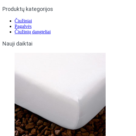
Produktų kategorijos
Čiužiniai
Pagalvės
Čiužinių dangteliai
Nauji daiktai