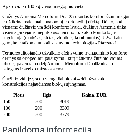
Apkrova: iki 180 kg vienai miegojimo vietai
Čiužinys Armonia Memoform Dual® sukurtas komfortiškam miegui
ir užtikrina maksimalų anatominį ir ortopedinį efektą. Dėl to, kad
viename čiužinyje yra šeši komforto lygiai, čiužinys Armonia tinka
visiems pirkėjams, nepriklausomai nuo to, kokio komforto jie
pageidauja (minkštas, kietas, vidutinis, kombinuotas). Užvalkalo
gamyboje taikoma unikali susiuvimo technologija - Piazzato®.
Termoreguliuojančio užvalkalo efektyvumo ir anatominio komforto
derinys su ortopediniu palaikymu , kurį užtikrina čiužinio vidinis
blokas, paverčia modelį Armonia Memoform Dual® idealia
patogaus ir sveiko miego sistema.
Čiužinio viduje yra du vienguliai blokai – dėl užvalkalo
konstrukcijos nejaučiamas blokų sujungimas.
Plotis
Ilgis
Kaina, EUR
160
200
3019
180
200
3399
200
200
3779
Papildoma informacija