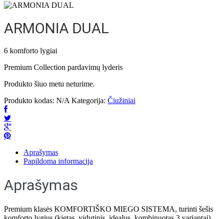
ARMONIA DUAL
6 komforto lygiai
Premium Collection pardavimų lyderis
Produkto šiuo metu neturime.
Produkto kodas:
N/A
Kategorija:
Čiužiniai
Aprašymas
Papildoma informacija
Aprašymas
Premium klasės KOMFORTIŠKO MIEGO SISTEMA, turinti šešis
komforto lygius (kietas, vidutinis, idealus, kombinuotas 3 variantai),