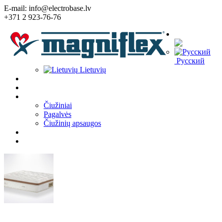
E-mail: info@electrobase.lv
+371 2 923-76-76
Kalba:
Русский
Lietuvių
Home
Apie įmonę
Prekės
Čiužiniai
Pagalvės
Čiužinių apsaugos
Straipsniai
Kontaktai