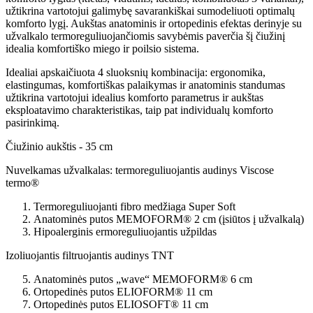
užtikrina vartotojui galimybę savarankiškai sumodeliuoti optimalų
komforto lygį. Aukštas anatominis ir ortopedinis efektas derinyje su
užvalkalo termoreguliuojančiomis savybėmis paverčia šį čiužinį
idealia komfortiško miego ir poilsio sistema.
Idealiai apskaičiuota 4 sluoksnių kombinacija: ergonomika,
elastingumas, komfortiškas palaikymas ir anatominis standumas
užtikrina vartotojui idealius komforto parametrus ir aukštas
eksploatavimo charakteristikas, taip pat individualų komforto
pasirinkimą.
Čiužinio aukštis - 35 cm
Nuvelkamas užvalkalas: termoreguliuojantis audinys Viscose
termo®
Termoreguliuojanti fibro medžiaga Super Soft
Anatominės putos MEMOFORM® 2 cm (įsiūtos į užvalkalą)
Hipoalerginis ermoreguliuojantis užpildas
Izoliuojantis filtruojantis audinys TNT
Anatominės putos „wave“ MEMOFORM® 6 cm
Ortopedinės putos ELIOFORM® 11 cm
Ortopedinės putos ELIOSOFT® 11 cm