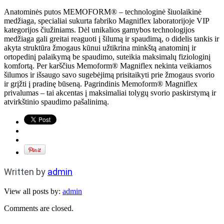
Anatominės putos MEMOFORM® – technologinė šiuolaikinė
medžiaga, specialiai sukurta fabriko Magniflex laboratorijoje VIP
kategorijos čiužiniams. Dėl unikalios gamybos technologijos
medžiaga gali greitai reaguoti į šilumą ir spaudimą, o didelis tankis ir
akyta struktūra žmogaus kūnui užtikrina minkštą anatominį ir
ortopedinį palaikymą be spaudimo, suteikia maksimalų fiziologinį
komfortą. Per karščius Memoform® Magniflex nekinta veikiamos
šilumos ir išsaugo savo sugebėjimą prisitaikyti prie žmogaus svorio
ir grįžti į pradinę būseną. Pagrindinis Memoform® Magniflex
privalumas – tai akcentas į maksimaliai tolygų svorio paskirstymą ir
atvirkštinio spaudimo pašalinimą.
Written by
admin
View all posts by:
admin
Comments are closed.