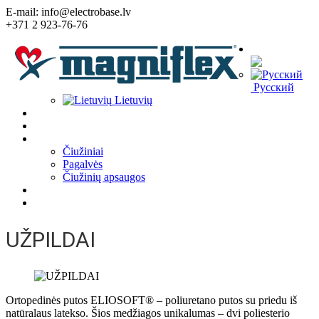
E-mail: info@electrobase.lv
+371 2 923-76-76
Kalba:
Русский
Lietuvių
Home
Apie įmonę
Prekės
Čiužiniai
Pagalvės
Čiužinių apsaugos
Straipsniai
Kontaktai
UŽPILDAI
Ortopedinės putos ELIOSOFT® – poliuretano putos su priedu iš
natūralaus latekso. Šios medžiagos unikalumas – dvi poliesterio