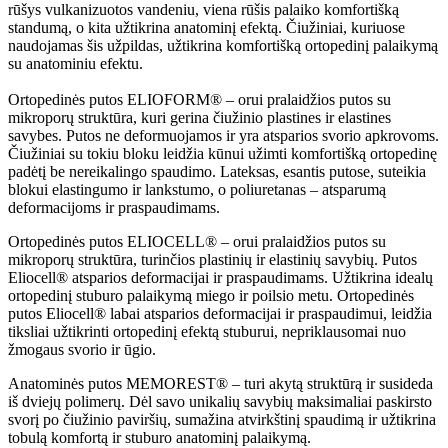
rūšys vulkanizuotos vandeniu, viena rūšis palaiko komfortišką
standumą, o kita užtikrina anatominį efektą. Čiužiniai, kuriuose
naudojamas šis užpildas, užtikrina komfortišką ortopedinį palaikymą
su anatominiu efektu.
Ortopedinės putos ELIOFORM® – orui pralaidžios putos su
mikroporų struktūra, kuri gerina čiužinio plastines ir elastines
savybes. Putos ne deformuojamos ir yra atsparios svorio apkrovoms.
Čiužiniai su tokiu bloku leidžia kūnui užimti komfortišką ortopedinę
padėtį be nereikalingo spaudimo. Lateksas, esantis putose, suteikia
blokui elastingumo ir lankstumo, o poliuretanas – atsparumą
deformacijoms ir praspaudimams.
Ortopedinės putos ELIOCELL® – orui pralaidžios putos su
mikroporų struktūra, turinčios plastinių ir elastinių savybių. Putos
Eliocell® atsparios deformacijai ir praspaudimams. Užtikrina idealų
ortopedinį stuburo palaikymą miego ir poilsio metu. Ortopedinės
putos Eliocell® labai atsparios deformacijai ir praspaudimui, leidžia
tiksliai užtikrinti ortopedinį efektą stuburui, nepriklausomai nuo
žmogaus svorio ir ūgio.
Anatominės putos MEMOREST® – turi akytą struktūrą ir susideda
iš dviejų polimerų. Dėl savo unikalių savybių maksimaliai paskirsto
svorį po čiužinio paviršių, sumažina atvirkštinį spaudimą ir užtikrina
tobulą komfortą ir stuburo anatominį palaikymą.