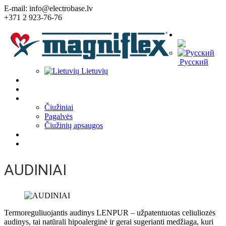
E-mail: info@electrobase.lv
+371 2 923-76-76
Kalba:
Русский
Lietuvių
Home
Apie įmonę
Prekės
Čiužiniai
Pagalvės
Čiužinių apsaugos
Straipsniai
Kontaktai
AUDINIAI
Termoreguliuojantis audinys LENPUR – užpatentuotas celiuliozės
audinys, tai natūrali hipoalerginė ir gerai sugerianti medžiaga, kuri