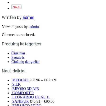
Written by
admin
View all posts by:
admin
Comments are closed.
Produktų kategorijos
Čiužiniai
Pagalvės
Čiužinių dangteliai
Nauji daiktai
MEDDAL
€
68.96
–
€
180.69
SILK
RIPOSO 3D AIR
COMFORT 9
LEONARDO DUAL 11
SANIPUR
€
40.91
–
€
90.00
FRESHCO 3D PU