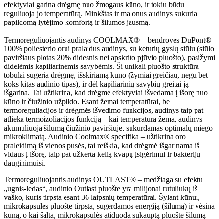
efektyviai garina drėgmę nuo žmogaus kūno, ir tokiu būdu
reguliuoja jo temperatūrą. Minkštas ir malonus audinys sukuria
papildomą lytėjimo komfortą ir šilumos jausmą.
Termoreguliuojantis audinys COOLMAX® – bendrovės DuPont®
100% poliesterio orui pralaidus audinys, su keturių gyslų siūlu (siūlo
paviršiaus plotas 20% didesnis nei apskrito pjūvio pluošto), pasižymi
didelėmis kapiliarinėmis savybėmis. Ši unikali pluošto struktūra
tobulai sugeria drėgmę, išskiriamą kūno (žymiai greičiau, negu bet
koks kitas audinio tipas), ir dėl kapiliarinių savybių greitai ją
išgarina. Tai užtikrina, kad drėgmė efektyviai išvedama į išorę nuo
kūno ir čiužinio užpildo. Esant žemai temperatūrai, be
termoreguliacijos ir drėgmės išvedimo funkcijos, audinys taip pat
atlieka termoizoliacijos funkciją – kai temperatūra žema, audinys
akumuliuoja šilumą čiužinio paviršiuje, sukurdamas optimalų miego
mikroklimatą. Audinio Coolmax® specifika – užtikrina oro
praleidimą iš vienos pusės, tai reiškia, kad drėgmė išgarinama iš
vidaus į išorę, taip pat užkerta kelią kvapų įsigėrimui ir bakterijų
dauginimuisi.
Termoreguliuojantis audinys OUTLAST® – medžiaga su efektu
„ugnis-ledas“, audinio Outlast pluošte yra milijonai rutuliukų iš
vaško, kuris tirpsta esant 36 laipsnių temperatūrai. Šylant kūnui,
mikrokapsulės pluošte tirpsta, sugerdamos energiją (šilumą) ir vėsina
kūną, o kai šalta, mikrokapsulės atiduoda sukauptą pluošte šilumą