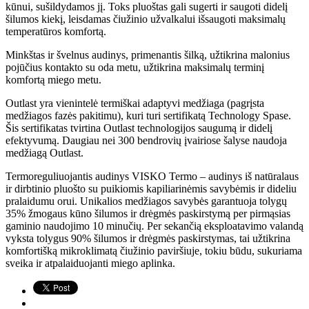
kūnui, sušildydamos jį. Toks pluoštas gali sugerti ir saugoti didelį
šilumos kiekį, leisdamas čiužinio užvalkalui išsaugoti maksimalų
temperatūros komfortą.
Minkštas ir švelnus audinys, primenantis šilką, užtikrina malonius
pojūčius kontakto su oda metu, užtikrina maksimalų terminį
komfortą miego metu.
Outlast yra vienintelė termiškai adaptyvi medžiaga (pagrįsta
medžiagos fazės pakitimu), kuri turi sertifikatą Technology Spase.
Šis sertifikatas tvirtina Outlast technologijos saugumą ir didelį
efektyvumą. Daugiau nei 300 bendrovių įvairiose šalyse naudoja
medžiagą Outlast.
Termoreguliuojantis audinys VISKO Termo – audinys iš natūralaus
ir dirbtinio pluošto su puikiomis kapiliarinėmis savybėmis ir dideliu
pralaidumu orui. Unikalios medžiagos savybės garantuoja tolygų
35% žmogaus kūno šilumos ir drėgmės paskirstymą per pirmąsias
gaminio naudojimo 10 minučių. Per sekančią eksploatavimo valandą
vyksta tolygus 90% šilumos ir drėgmės paskirstymas, tai užtikrina
komfortišką mikroklimatą čiužinio paviršiuje, tokiu būdu, sukuriama
sveika ir atpalaiduojanti miego aplinka.