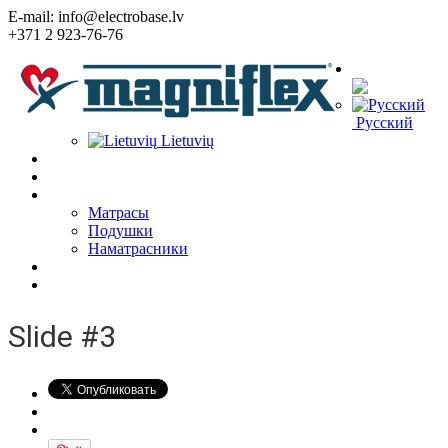
E-mail: info@electrobase.lv
+371 2 923-76-76
Язык:
Русский
Lietuvių
Home
О Компании
Товары
Матрасы
Подушки
Наматрасники
Статьи
Контакты
Slide #3