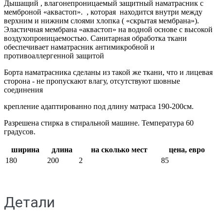
Дышащий , влагонепроницаемый защитный наматрасник с
мемброной «аквастоп». , которая находится внутри между
верхним и нижним слоями хлопка ( «скрытая мембрана»).
Эластичная мембрана «аквастоп» на водной основе с высокой
воздухопроницаемостью. Санитарная обработка ткани
обеспечивает наматрасник антимикробной и
противоаллергенной защитой
Борта наматрасника сделаны из такой же ткани, что и лицевая
сторона - не пропускают влагу, отсутствуют шовные
соединения
крепление адаптированно под длину матраса 190-200см.
Разрешена стирка в стиральной машине. Температура 60
градусов.
ширина
длина
на сколько мест
цена, евро
180
200
2
85
Детали