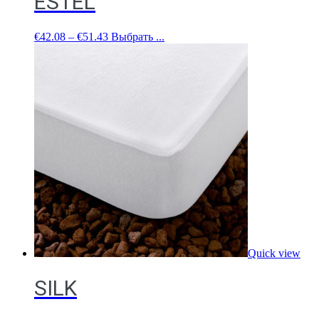
ESTEL
€
42.08
–
€
51.43
Выбрать ...
Quick view
SILK