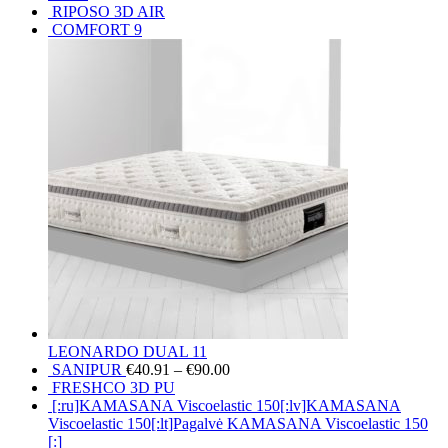
RIPOSO 3D AIR
COMFORT 9
LEONARDO DUAL 11
SANIPUR
€
40.91
–
€
90.00
FRESHCO 3D PU
[:ru]KAMASANA Viscoelastic 150[:lv]KAMASANA
Viscoelastic 150[:lt]Pagalvė KAMASANA Viscoelastic 150
[:]