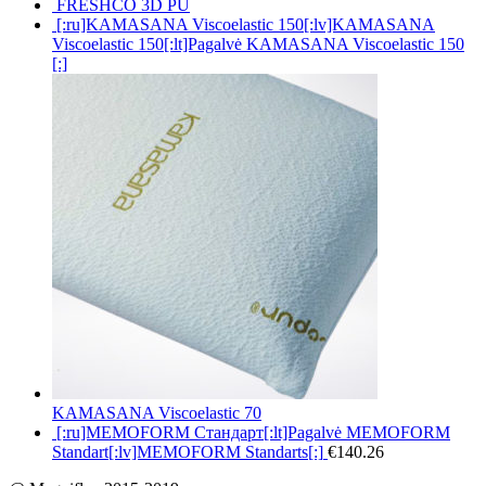
FRESHCO 3D PU
[:ru]KAMASANA Viscoelastic 150[:lv]KAMASANA
Viscoelastic 150[:lt]Pagalvė KAMASANA Viscoelastic 150
[:]
KAMASANA Viscoelastic 70
[:ru]MEMOFORM Стандарт[:lt]Pagalvė MEMOFORM
Standart[:lv]MEMOFORM Standarts[:]
€
140.26